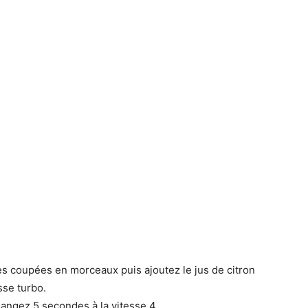
s coupées en morceaux puis ajoutez le jus de citron
sse turbo.
angez 5 secondes à la vitesse 4.