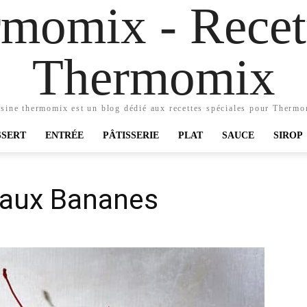
momix - Recett
Thermomix
sine thermomix est un blog dédié aux recettes spéciales pour Therm
SSERT
ENTRÉE
PÂTISSERIE
PLAT
SAUCE
SIROP
i aux Bananes