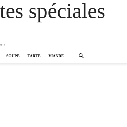
es spéciales
omix
SOUPE
TARTE
VIANDE