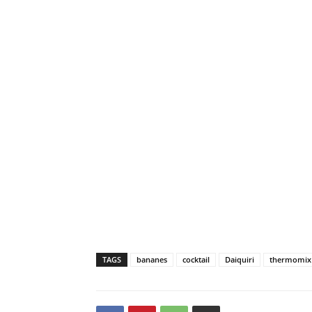
TAGS
bananes
cocktail
Daiquiri
thermomix