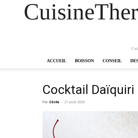
CuisineTher
Cui
ACCUEIL
BOISSON
CONSEIL
DE
Cocktail Daïquir
Par
Cécile
-
21 août 2020