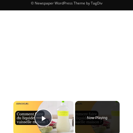
© Newspaper WordPress Theme by TagDiv
×
Now Playing
Play Video