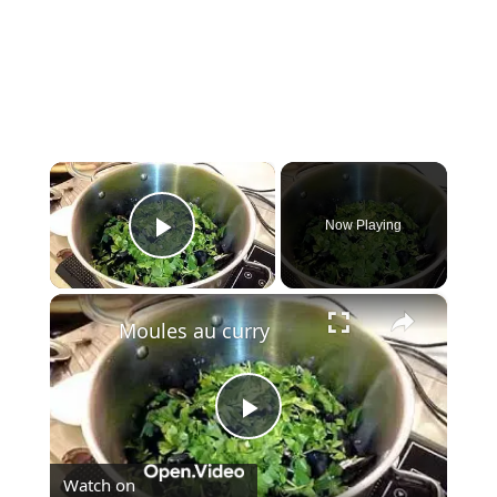
×
Now Playing
Play Video
×
Moules au curry
Play
Watch on