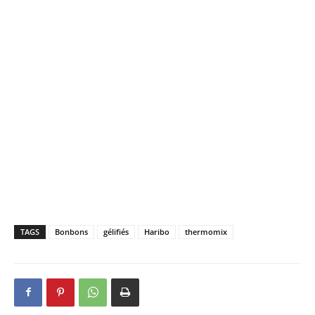
TAGS
Bonbons
gélifiés
Haribo
thermomix