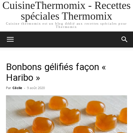
CuisineThermomix - Recettes
spéciales Thermomix
Cuisine thermomix est un blog dédié aux recettes spéciales pour
Thermomix
Bonbons gélifiés façon «
Haribo »
Par
Cécile
-
9 août 2020