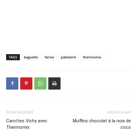
TAGS
baguette
farine
patisserie
thermomix
Article précédent
Article suivant
Carottes Vichy avec
Muffins chocolat à la noix de
Thermomix
coco