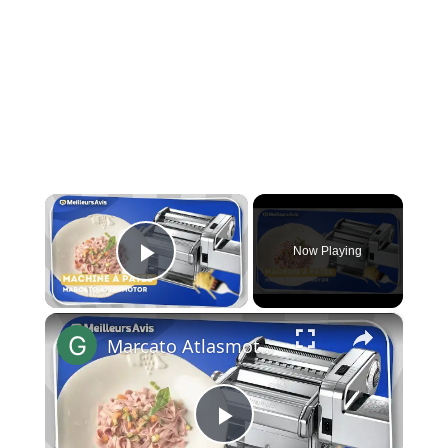
×
Now Playing
Play Video
×
Marcato Atlasmotor : L’Authenticité des pâtes maison en un geste
Play