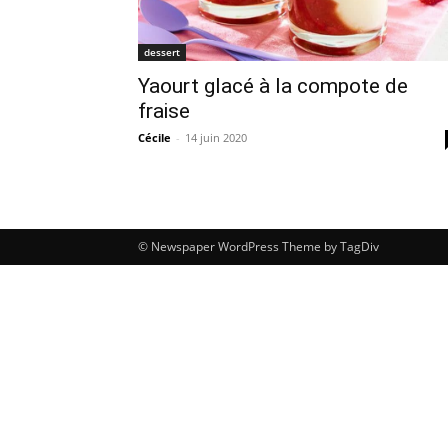
dessert
Yaourt glacé à la compote de
fraise
Cécile
-
14 juin 2020
© Newspaper WordPress Theme by TagDiv