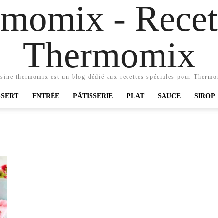
momix - Recett
Thermomix
sine thermomix est un blog dédié aux recettes spéciales pour Therm
SSERT
ENTRÉE
PÂTISSERIE
PLAT
SAUCE
SIROP