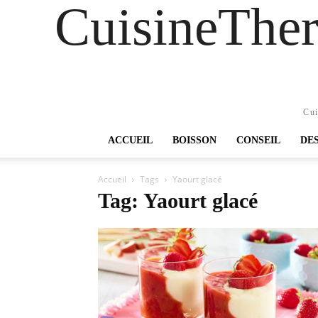
CuisineTher
Cui
ACCUEIL
BOISSON
CONSEIL
DE
Accueil
Tags
Yaourt glacé
Tag: Yaourt glacé