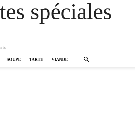
es spéciales
omix
SOUPE
TARTE
VIANDE