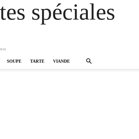
es spéciales
omix
SOUPE
TARTE
VIANDE