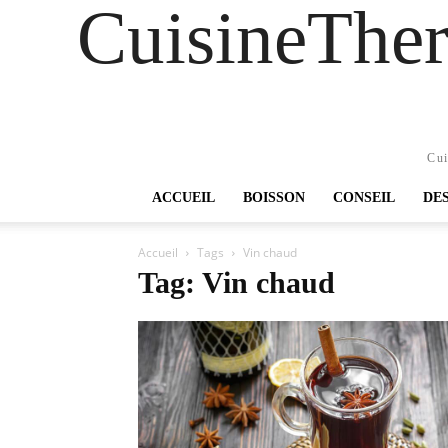
CuisineTher
Cui
ACCUEIL
BOISSON
CONSEIL
DE
Accueil
Tags
Vin chaud
Tag: Vin chaud