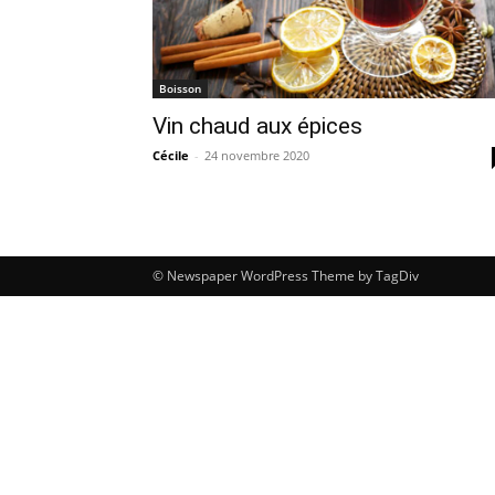
Boisson
Vin chaud aux épices
Cécile
-
24 novembre 2020
© Newspaper WordPress Theme by TagDiv