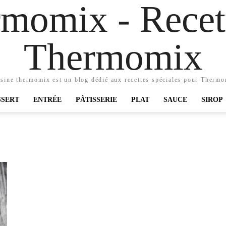
momix - Recett
Thermomix
sine thermomix est un blog dédié aux recettes spéciales pour Therm
SSERT
ENTRÉE
PÂTISSERIE
PLAT
SAUCE
SIROP