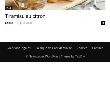
Plat
Tiramisu au citron
Cécile
-
11 juin 2020
0
Mentions légales
Politique de Confidentialité
Cookies
Contact
© Newspaper WordPress Theme by TagDiv