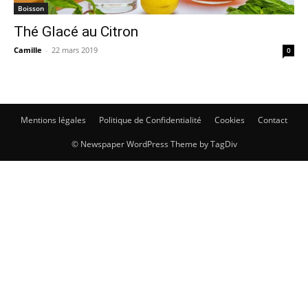
Boisson
Thé Glacé au Citron
Camille
-
22 mars 2019
0
Mentions légales
Politique de Confidentialité
Cookies
Contact
© Newspaper WordPress Theme by TagDiv