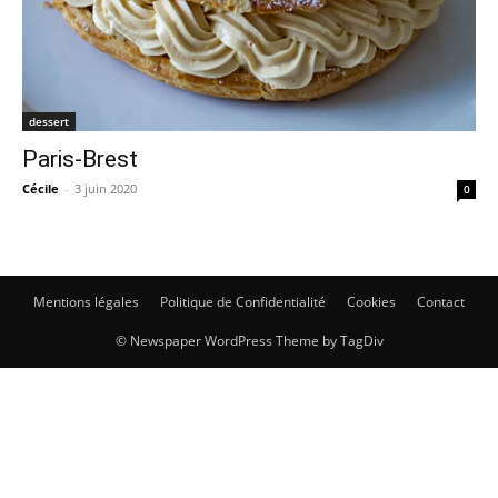
dessert
Paris-Brest
Cécile
-
3 juin 2020
0
Mentions légales
Politique de Confidentialité
Cookies
Contact
© Newspaper WordPress Theme by TagDiv