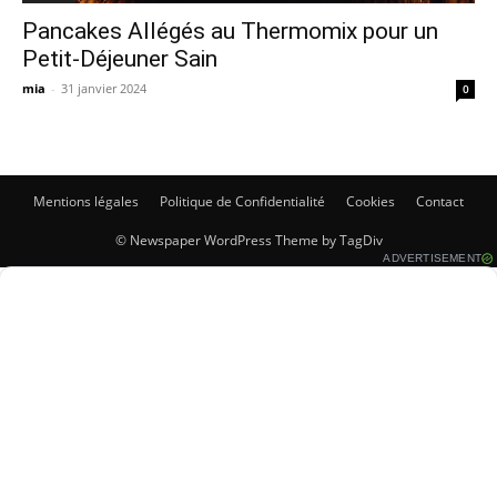
Pancakes Allégés au Thermomix pour un
Petit-Déjeuner Sain
mia
-
31 janvier 2024
0
Mentions légales
Politique de Confidentialité
Cookies
Contact
© Newspaper WordPress Theme by TagDiv
ADVERTISEMENT