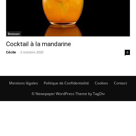
Boisson
Cocktail à la mandarine
Cécile
-
2 octobre 2020
0
Mentions légales
Politique de Confidentialité
Cookies
Contact
© Newspaper WordPress Theme by TagDiv