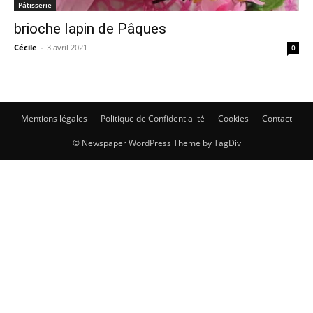
Pâtisserie
brioche lapin de Pâques
Cécile
-
3 avril 2021
0
Mentions légales
Politique de Confidentialité
Cookies
Contact
© Newspaper WordPress Theme by TagDiv