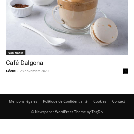
Non classé
Café Dalgona
Cécile
-
23 novembre 2020
0
Mentions légales
Politique de Confidentialité
Cookies
Contact
© Newspaper WordPress Theme by TagDiv