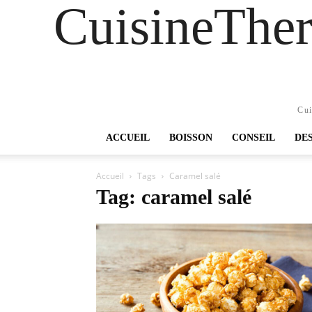
CuisineTher
Cui
ACCUEIL
BOISSON
CONSEIL
DE
Accueil
Tags
Caramel salé
Tag: caramel salé