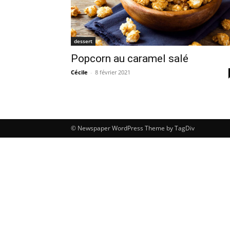
dessert
Popcorn au caramel salé
Cécile
-
8 février 2021
© Newspaper WordPress Theme by TagDiv