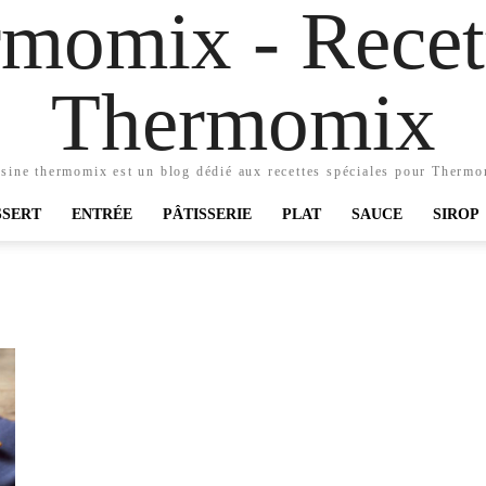
momix - Recett
Thermomix
sine thermomix est un blog dédié aux recettes spéciales pour Therm
SSERT
ENTRÉE
PÂTISSERIE
PLAT
SAUCE
SIROP