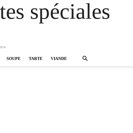
es spéciales
omix
SOUPE
TARTE
VIANDE