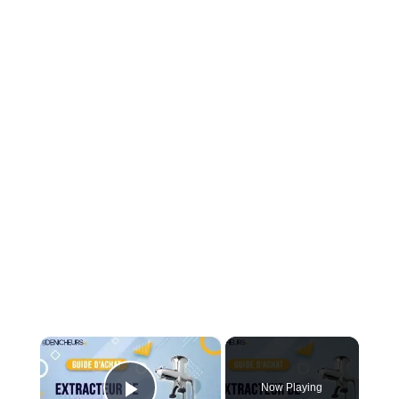
×
Now Playing