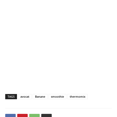
TAGS
avocat
Banane
smoothie
thermomix